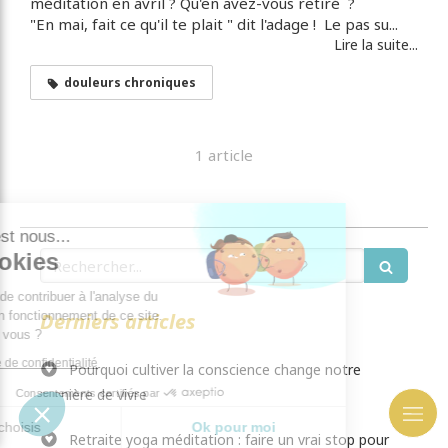
méditation en avril ? Qu'en avez-vous retiré ?
"En mai, fait ce qu'il te plait " dit l'adage ! Le pas su...
Lire la suite...
douleurs chroniques
1 article
njour c'est nous...
Rechercher
es Cookies
re rôle est de contribuer à l'analyse du
fic et au bon fonctionnement de ce site.
Derniers articles
est OK pour vous ?
e la politique de confidentialité
Pourquoi cultiver la conscience change notre
manière de vivre
Consentements certifiés par
Je choisis
Ok pour moi
Retraite yoga méditation : faire un vrai stop pour